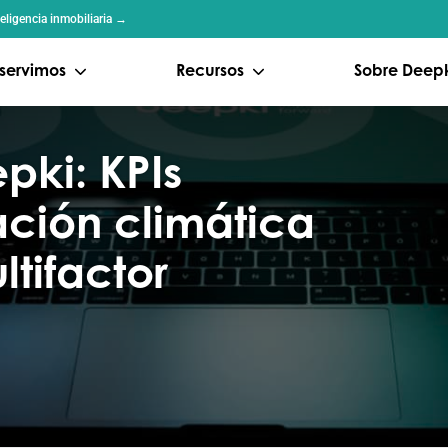
eligencia inmobiliaria →
servimos
Recursos
Sobre Deep
ki: KPIs
ación climática
tifactor