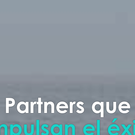
Partners que
pulsan el éx