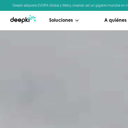
Panel de gestión de cookies
Deepki adquiere EVORA Global y Metry, creando así un gigante mundial en in
Soluciones
A quiénes 