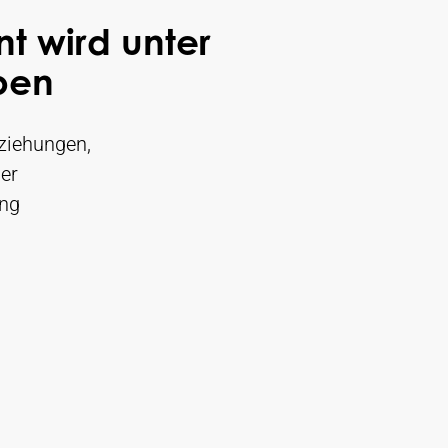
 wird unter
ben
eziehungen,
er
ng