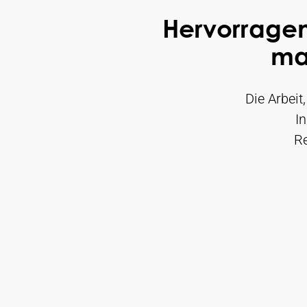
Hervorrage
ma
Die Arbeit
I
R