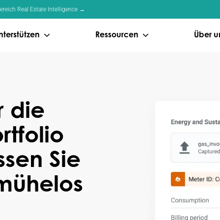
eich Real Estate Intelligence →
nterstützen
Ressourcen
Über u
r die
rtfolio
ssen Sie
 mühelos