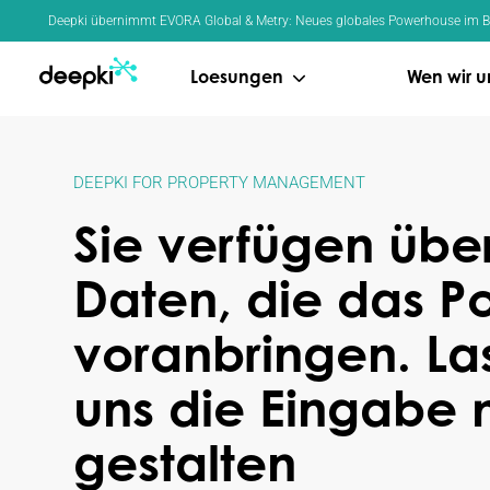
Cookie-Einstellungen
Deepki übernimmt EVORA Global & Metry: Neues globales Powerhouse im Ber
Loesungen
Wen wir u
DEEPKI FOR PROPERTY MANAGEMENT
Sie verfügen übe
Daten, die das Po
voranbringen. La
uns die Eingabe
gestalten