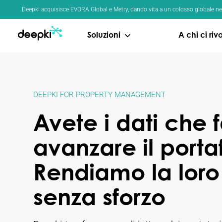
Pannello di gestione dei cookies
Deepki acquisisce EVORA Global e Metry, dando vita a un colosso globale nel 
Soluzioni
A chi ci ri
DEEPKI FOR PROPERTY MANAGEMENT
Avete i dati che 
avanzare il porta
Rendiamo la loro
senza sforzo