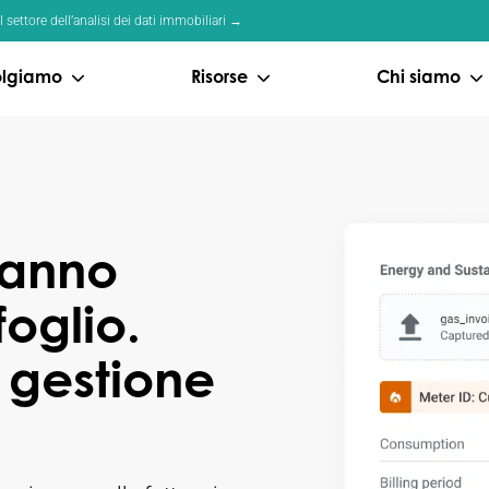
settore dell’analisi dei dati immobiliari →
volgiamo
Risorse
Chi siamo
fanno
foglio.
 gestione