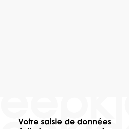
opportunités de décarbonation à travers
l’ensemble de leur portefeuille. La différence
autour du partenariat réside dans un
investissement bien plus clair dans la réussite
mutuelle. »
Global Head of Sustainability
CBRE Property Management Services
Votre saisie de données