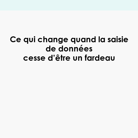
Ce qui change quand la saisie
de données
cesse d’être un fardeau
« Deepki est une plateforme facile à utiliser et
très intuitive, accessible aux property managers
et facility managers, qui nous a aidés à
organiser et comprendre tout ce qui n’était
auparavant que papiers et factures. »