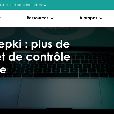
al de l’intelligence immobilière →
Ressources
A propos
pki : plus de
 et de contrôle
le