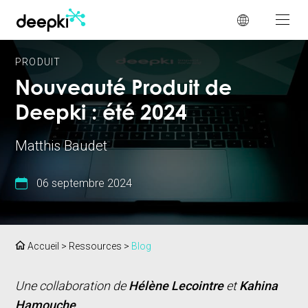
Panneau de gestion des cookies
PRODUIT
Nouveauté Produit de
Deepki : été 2024
Matthis Baudet
06 septembre 2024
Accueil
>
Ressources
>
Blog
Une collaboration de
Hélène Lecointre
et
Kahina
Hamouche
.