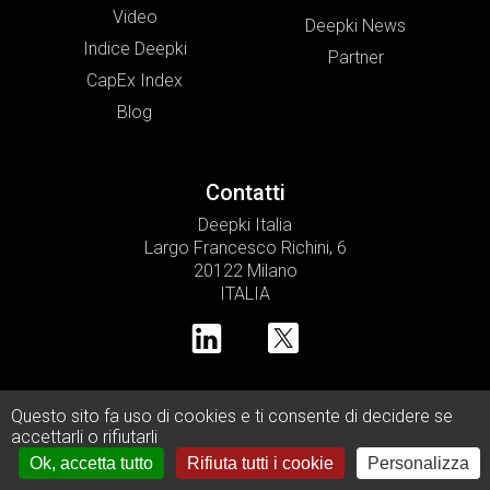
Video
Deepki News
Indice Deepki
Partner
CapEx Index
Blog
Contatti
Deepki Italia
Largo Francesco Richini, 6
20122 Milano
ITALIA
Questo sito fa uso di cookies e ti consente di decidere se
© Copyright 2026 Deepki SAS •
accettarli o rifiutarli
Privacy Policy
Cookies Policy
Legal Notice
Ok, accetta tutto
Rifiuta tutti i cookie
Personalizza