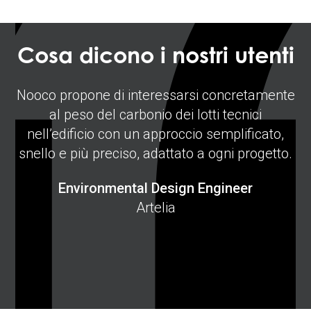
ti
Cosa dicono i nostri utenti
C
d
Nooco propone di interessarsi concretamente
al peso del carbonio dei lotti tecnici
rio
nell’edificio con un approccio semplificato,
st
r
snello e più preciso, adattato a ogni progetto.
oni
in
Environmental Design Engineer
Artelia