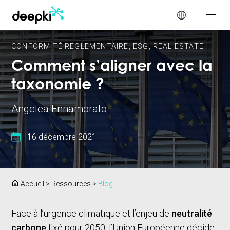
Panneau de gestion des cookies
CONFORMITÉ RÉGLEMENTAIRE
,
ESG
,
REAL ESTATE
Comment s’aligner avec la
taxonomie ?
Angelea Ennamorato
16 décembre 2021
Accueil
>
Ressources
>
Blog
Face à l’urgence climatique et l’enjeu de
neutralité
carbone
fixé pour 2050, l’Union Européenne décide