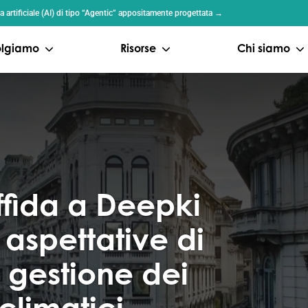
a artificiale (AI) di tipo “Agentic” appositamente progettata →
volgiamo
Risorse
Chi siamo
affida a Deepki
 aspettative di
a gestione dei