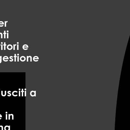
er
ti
itori e
 gestione
usciti a
 in
na