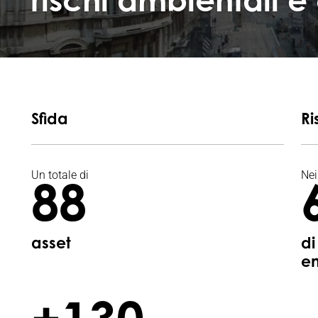
rischi ambientali e 
Sfida
Ri
Un totale di
Nei
88
asset
di
en