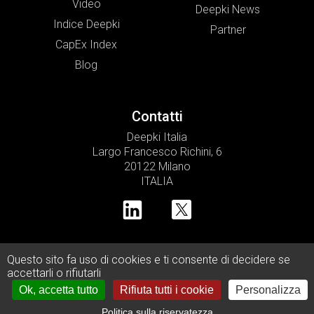
Video
Deepki News
Indice Deepki
Partner
CapEx Index
Blog
Contatti
Deepki Italia
Largo Francesco Richini, 6
20122 Milano
ITALIA
Questo sito fa uso di cookies e ti consente di decidere se
© Copyright 2026 Deepki SAS •
accettarli o rifiutarli
Privacy Policy
Cookies Policy
Legal Notice
Ok, accetta tutto
Rifiuta tutti i cookie
Personalizza
Politica sulla riservatezza