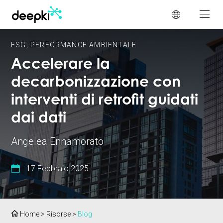
Pannello di gestione dei cookies
ESG
,
PERFORMANCE AMBIENTALE
Accelerare la
decarbonizzazione con
interventi di retrofit guidati
dai dati
Angelea Ennamorato
17 Febbraio 2025
Home
>
Risorse
>
Blog