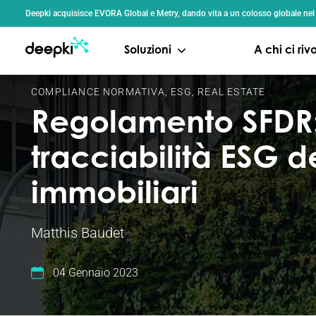
Pannello di gestione dei cookies
Deepki acquisisce EVORA Global e Metry, dando vita a un colosso globale nel se
Soluzioni
A chi ci ri
COMPLIANCE NORMATIVA
,
ESG
,
REAL ESTATE
Regolamento SFDR: 
tracciabilità ESG de
immobiliari
Matthis Baudet
04 Gennaio 2023