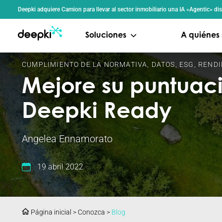
Panel de gestión de cookies
Deepki adquiere Camion para llevar al sector inmobiliario una IA «Agentic» d
Soluciones
A quiénes 
CUMPLIMIENTO DE LA NORMATIVA
,
DATOS
,
ESG
,
RENDI
Mejore su puntuac
Deepki Ready
Angelea Ennamorato
19 abril 2022
Página inicial
>
Conozca
>
Blog