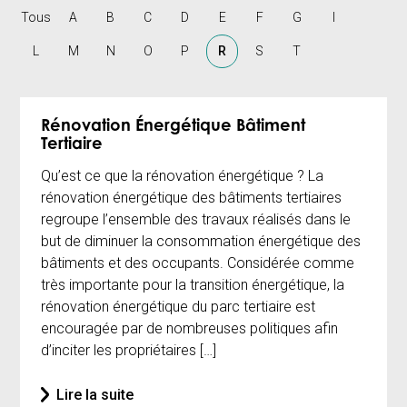
Tous
A
B
C
D
E
F
G
I
L
M
N
O
P
R
S
T
Rénovation Énergétique Bâtiment
Tertiaire
Qu’est ce que la rénovation énergétique ? La
rénovation énergétique des bâtiments tertiaires
regroupe l’ensemble des travaux réalisés dans le
but de diminuer la consommation énergétique des
bâtiments et des occupants. Considérée comme
très importante pour la transition énergétique, la
rénovation énergétique du parc tertiaire est
encouragée par de nombreuses politiques afin
d’inciter les propriétaires […]
Lire la suite