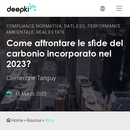
Pannello di gestione dei cookies
COMPLIANCE NORMATIVA
,
DATI
,
ESG
,
PERFORMANCE
AMBIENTALE
,
REAL ESTATE
Come affrontare le sfide del
carbonio incorporato nel
2023?
Clementine Tanguy
16 Marzo 2023
Home
>
Risorse
>
Blog