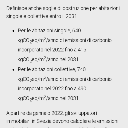
Definisce anche soglie di costruzione per abitazioni
singole e collettive entro il 2031.
Per le abitazioni singole, 640
2
kgCO
eq/m
/anno di emissioni di carbonio
2
incorporato nel 2022 fino a 415
2
kgCO
eq/m
/anno nel 2031.
2
Per le abitazioni collettive, 740
2
kgCO
eq/m
/anno di emissioni di carbonio
2
incorporato nel 2022 fino a 490
2
kgCO
eq/m
/anno nel 2031.
2
A partire da gennaio 2022, gli sviluppatori
immobiliari in Svezia devono calcolare le emissioni