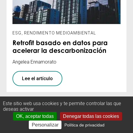
ESG
,
RENDIMIENTO MEDIOAMBIENTAL
Retrofit basado en datos para
acelerar la descarbonización
Angelea Ennamorato
Lee el artículo
Este sitio web usa cookies y te permite controlar las que
deseas activar
OK, aceptar todas
Denegar todas las cookies
Personalizar
Política de privacidad