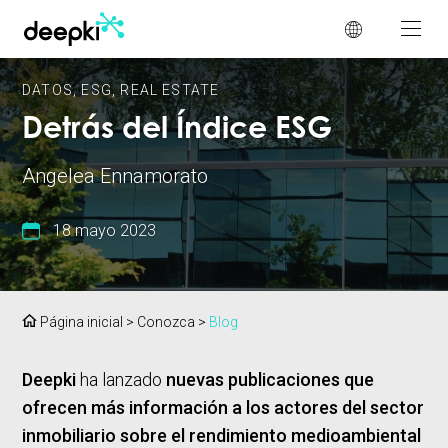
Panel de gestión de cookies
DATOS
,
ESG
,
REAL ESTATE
Detrás del Índice ESG
Angelea Ennamorato
18 mayo 2023
Página inicial
>
Conozca
>
Blog
Deepki
ha lanzado
nuevas publicaciones que
ofrecen más información a los actores del sector
inmobiliario sobre el rendimiento medioambiental