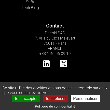
Blog
Tech Blog
Contact
Deepki SAS
7, villa du Clos Malevart
75011 - Paris
FRANCE
+33 1 46 06 09 19
© Copyright 2026 Deepki SAS •
Ce site utilise des cookies et vous donne le contrôle sur ceux
Politique de confidentialité
que vous souhaitez activer
Politique d’utilisation des cookies
Mentions légales
Tout accepter
Tout refuser
Personnaliser
Politique de confidentialité