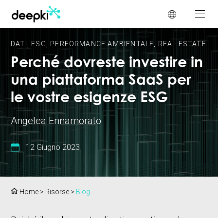
Pannello di gestione dei cookies
DATI
,
ESG
,
PERFORMANCE AMBIENTALE
,
REAL ESTATE
Perché dovreste investire in
una piattaforma SaaS per
le vostre esigenze ESG
Angelea Ennamorato
12 Giugno 2023
Home
>
Risorse
>
Blog