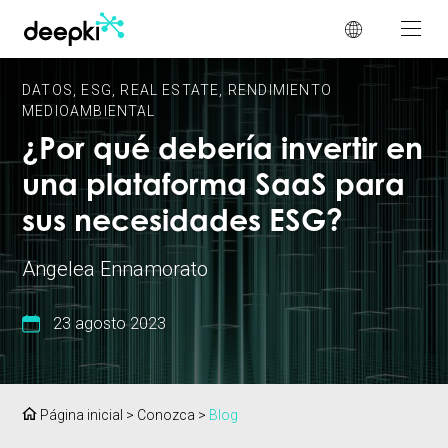
Panel de gestión de cookies
DATOS
,
ESG
,
REAL ESTATE
,
RENDIMIENTO
MEDIOAMBIENTAL
¿Por qué debería invertir en
una plataforma SaaS para
sus necesidades ESG?
Angelea Ennamorato
23 agosto 2023
Página inicial
>
Conozca
>
Blog