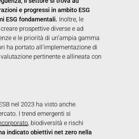
guenza, il settore si trova ad
erazioni e progressi in ambito ESG
emi ESG fondamentali.
Inoltre, le
 creare prospettive diverse e ad
genze e le priorità di un’ampia gamma
ori ha portato all’implementazione di
 valutazione pertinente e allineata con
ESB nel 2023 ha visto anche
rcato. I trend emergenti si
ncorporato
, biodiversità e rischi
ha indicato obiettivi net zero nella