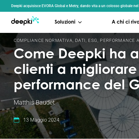
Pannello di gestione dei cookies
Deepki acquisisce EVORA Global e Metry, dando vita a un colosso globale nel se
Soluzioni
A chi ci ri
COMPLIANCE NORMATIVA
,
DATI
,
ESG
,
PERFORMANCE A
Come Deepki ha aiu
clienti a migliorare
performance del 
Matthis Baudet
13 Maggio 2024