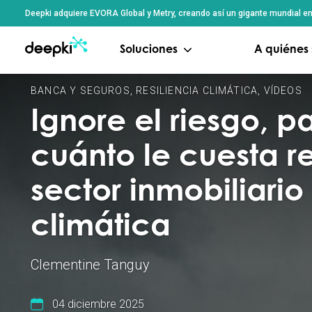
Panel de gestión de cookies
Deepki adquiere EVORA Global y Metry, creando así un gigante mundial en 
Soluciones
A quiénes 
BANCA Y SEGUROS
,
RESILIENCIA CLIMÁTICA
,
VÍDEOS
Ignore el riesgo, p
cuánto le cuesta r
sector inmobiliario
climática
Clementine Tanguy
04 diciembre 2025