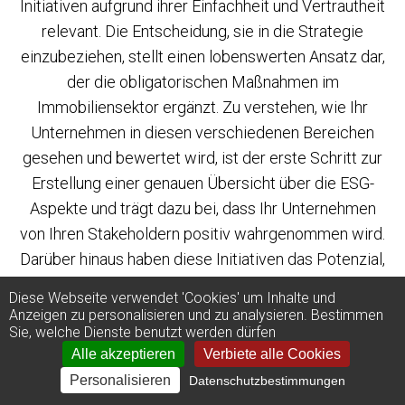
Initiativen aufgrund ihrer Einfachheit und Vertrautheit
relevant. Die Entscheidung, sie in die Strategie
einzubeziehen, stellt einen lobenswerten Ansatz dar,
der die obligatorischen Maßnahmen im
Immobiliensektor ergänzt. Zu verstehen, wie Ihr
Unternehmen in diesen verschiedenen Bereichen
gesehen und bewertet wird, ist der erste Schritt zur
Erstellung einer genauen Übersicht über die ESG-
Aspekte und trägt dazu bei, dass Ihr Unternehmen
von Ihren Stakeholdern positiv wahrgenommen wird.
Darüber hinaus haben diese Initiativen das Potenzial,
die Diskussionen zwischen Asset Managern und
Diese Webseite verwendet 'Cookies' um Inhalte und
ihren Kunden zu vereinfachen, da diese wissen,
Anzeigen zu personalisieren und zu analysieren. Bestimmen
Sie, welche Dienste benutzt werden dürfen
welche ESG-Themen berücksichtigt werden,
Alle akzeptieren
Verbiete alle Cookies
vorausgesetzt, die Kriterien für die Kennzeichnung
Personalisieren
Datenschutzbestimmungen
sind klar.